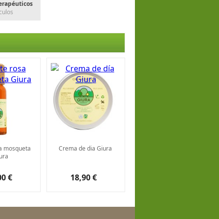
erapéuticos
ículos
sa mosqueta
Crema de dia Giura
ura
00 €
18,90 €